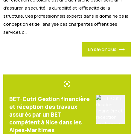
d'assurer la sécurité, la durabilité et l'efficacité de la
structure. Ces professionnels experts dans le domaine de la
conception et de l'analyse des charpentes offrent des
services c...
En savoir plus
center_focus_strong
BET-Cutri Gestion financière
et réception des travaux
assurés par un BET
compétent à Nice dans les
Alpes-Maritimes