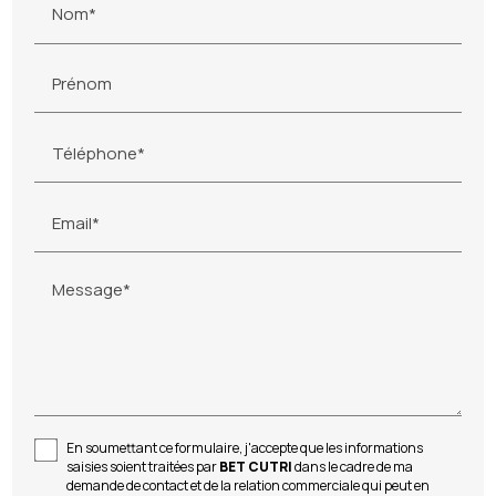
Nom*
Prénom
Téléphone*
Email*
Message*
En soumettant ce formulaire, j'accepte que les informations
saisies soient traitées par
BET CUTRI
dans le cadre de ma
demande de contact et de la relation commerciale qui peut en