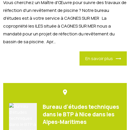
Vous cherchez un Maître d'Œuvre pour suivre des travaux de
réfection d'un revêtement de piscine ? Notre bureau
d'études est à votre service à CAGNES SUR MER La
copropriété les ILES située à CAGNES SUR MER nous a
mandaté pour un projet de réfection du revêtement du
bassin de sa piscine. Apr...
En savoir plus
place
Bureau d'études techniques
dans le BTP à Nice dans les
Alpes-Maritimes